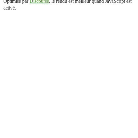
Optimisé par
Discourse
, le rendu est meilleur quand JavaScript est
activé.