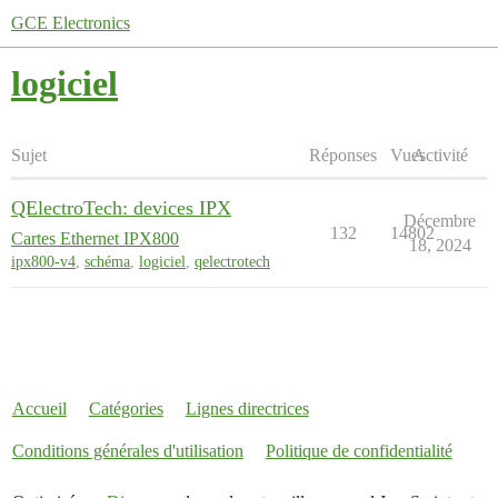
GCE Electronics
logiciel
Sujet
Réponses
Vues
Activité
QElectroTech: devices IPX
Décembre
132
14802
Cartes Ethernet IPX800
18, 2024
ipx800-v4
,
schéma
,
logiciel
,
qelectrotech
Accueil
Catégories
Lignes directrices
Conditions générales d'utilisation
Politique de confidentialité